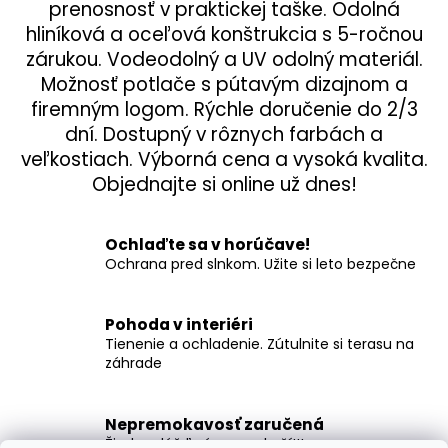
prenosnosť v praktickej taške. Odolná
hliníková a oceľová konštrukcia s 5-ročnou
zárukou. Vodeodolný a UV odolný materiál.
Možnosť potlače s pútavým dizajnom a
firemným logom. Rýchle doručenie do 2/3
dní. Dostupný v rôznych farbách a
veľkostiach. Výborná cena a vysoká kvalita.
Objednajte si online už dnes!
Ochlaďte sa v horúčave!
Ochrana pred slnkom. Užite si leto bezpečne
Pohoda v interiéri
Tienenie a ochladenie. Zútulnite si terasu na
záhrade
Nepremokavosť zaručená
Žiadny dážď vás nezaskočí!!!