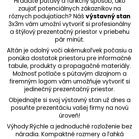
Hľadáte pútavý a funkčný spôsob, ako
c
zaujať potenciálnych zákazníkov na
i
rôznych podujatiach? Náš
výstavný stan
e
3x3m vám umožní vytvoriť si profesionálny
p
a štýlový prezentačný priestor v priebehu
r
pár minút.
v
k
Altán je odolný voči akémukoľvek počasiu a
y
ponúka dostatok priestoru pre informačné
v
tabule, produkty a propagačné materiály.
ý
Možnosť potlače s pútavým dizajnom a
p
firemným logom vám umožňuje vytvoriť si
i
s
jedinečný prezentačný priestor.
u
Objednajte si svoj výstavný stan už dnes a
posuňte prezentáciu vašej firmy na novú
úroveň!
Výhody:Rýchle a jednoduché rozloženie bez
náradia. Kompaktné rozmery a ľahká