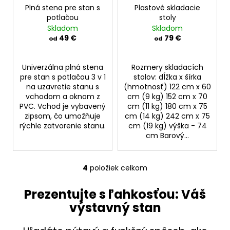
Plná stena pre stan s
Plastové skladacie
potlačou
stoly
Skladom
Skladom
49 €
79 €
od
od
Univerzálna plná stena
Rozmery skladacích
pre stan s potlačou 3 v 1
stolov: dĺžka x šírka
na uzavretie stanu s
(hmotnosť) 122 cm x 60
vchodom a oknom z
cm (9 kg) 152 cm x 70
PVC. Vchod je vybavený
cm (11 kg) 180 cm x 75
zipsom, čo umožňuje
cm (14 kg) 242 cm x 75
rýchle zatvorenie stanu.
cm (19 kg) výška - 74
cm Barový...
4
položiek celkom
O
v
Prezentujte s ľahkosťou: Váš
l
výstavný stan
á
d
a