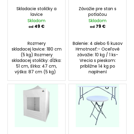
r
d
o
Skladacie stoličky a
Závažie pre stan s
u
lavice
potlačou
d
Skladom
Skladom
k
u
49 €
79 €
od
od
t
k
o
t
Rozmery
Balenie: 4 alebo 6 kusov
v
o
skladacej lavice: 180 cm
Hmotnosť:- Oceľové
(5 kg) Rozmery
závažie: 10 kg / 1 ks-
v
skladacej stoličky: dĺžka:
Vrecia s pieskom:
51 cm, šírka: 47 cm,
približne 14 kg po
výška: 87 cm (5 kg)
naplnení