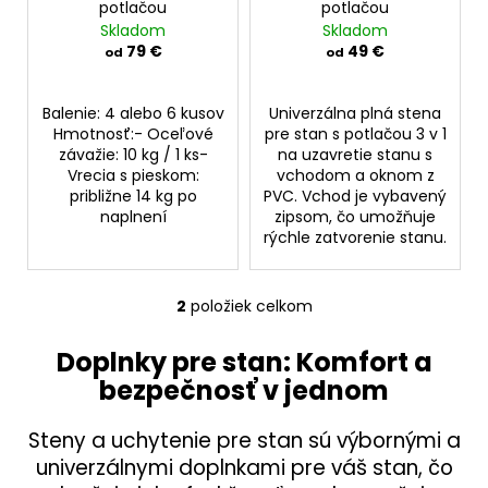
u
potlačou
potlačou
d
á
Skladom
Skladom
k
u
j
79 €
49 €
od
od
t
k
s
o
t
ť
Balenie: 4 alebo 6 kusov
Univerzálna plná stena
v
o
Hmotnosť:- Oceľové
pre stan s potlačou 3 v 1
?
závažie: 10 kg / 1 ks-
na uzavretie stanu s
v
Vrecia s pieskom:
vchodom a oknom z
približne 14 kg po
PVC. Vchod je vybavený
naplnení
zipsom, čo umožňuje
rýchle zatvorenie stanu.
HĽADAŤ
2
položiek celkom
O
v
Doplnky pre stan: Komfort a
l
bezpečnosť v jednom
á
d
a
Steny a uchytenie pre stan sú výbornými a
c
univerzálnymi doplnkami pre váš stan, čo
i