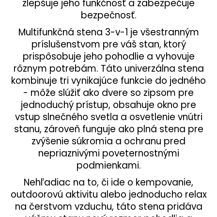
zlepšuje jeho funkčnosť a zabezpečuje
e
bezpečnosť.
p
r
Multifunkčná stena 3-v-1 je všestranným
v
príslušenstvom pre váš stan, ktorý
k
prispôsobuje jeho pohodlie a vyhovuje
y
rôznym potrebám. Táto univerzálna stena
v
kombinuje tri vynikajúce funkcie do jedného
ý
- môže slúžiť ako dvere so zipsom pre
p
jednoduchý prístup, obsahuje okno pre
i
s
vstup slnečného svetla a osvetlenie vnútri
u
stanu, zároveň funguje ako plná stena pre
zvýšenie súkromia a ochranu pred
nepriaznivými poveternostnými
podmienkami.
Nehľadiac na to, či ide o kempovanie,
outdoorovú aktivitu alebo jednoducho relax
na čerstvom vzduchu, táto stena pridáva