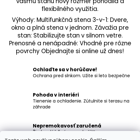
vášmu stanu nový rozmer pohodlia a
flexibilného využitia.
Výhody: Multifunkčná stena 3-v-1: Dvere,
okno a plná stena v jednom. Závažia pre
stan: Stabilizujte stan v silnom vetre.
Prenosné a nenápadné: Vhodné pre rôzne
povrchy Objednajte si online už dnes!
Ochlaďte sa v horúčave!
Ochrana pred slnkom. Užite si leto bezpečne
Pohoda v interiéri
Tienenie a ochladenie. Zútulnite si terasu na
záhrade
Nepremokavosť zaručená
Žiadny dážď vás nezaskočí!!!