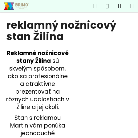
K
Prejsť
Hľadať
Náku
M
Prihlásen
na
o
obsah
Späť
Späť
košík
š
reklamný nožnicový
í
Č
stan Žilina
k
o
p
Reklamné nožnicové
o
stany Žilina
sú
t
skvelým spôsobom,
r
ako sa profesionálne
e
a atraktívne
b
prezentovať na
u
rôznych udalostiach v
j
Žiline a jej okolí.
e
Stan s reklamou
t
Martin vám ponúka
e
jednoduché
n