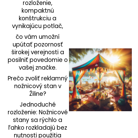
rozloženie,
á
kompaktnú
j
konštrukciu a
s
vynikajúcu potlač,
ť
čo vám umožní
?
upútať pozornosť
širokej verejnosti a
posilniť povedomie o
vašej značke.
HĽADAŤ
Prečo zvoliť reklamný
nožnicový stan v
Žiline?
Jednoduché
rozloženie: Nožnicové
stany sa rýchlo a
ľahko rozkladajú bez
nutnosti použitia