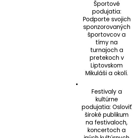
Športové
podujatia:
Podporte svojich
sponzorovaných
športovcov a
tímy na
turnajoch a
pretekoch v
Liptovskom
Mikuláši a okolí.
Festivaly a
kultúrne
podujatia: Osloviť
široké publikum
na festivaloch,
koncertoch a
iných kultúrnych