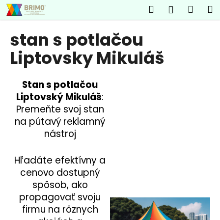
K
Prejsť
Hľadať
Náku
M
Prihlásen
na
o
obsah
Späť
Späť
košík
š
stan s potlačou
í
Č
Liptovsky Mikuláš
k
o
p
Stan s potlačou
o
Liptovský Mikuláš
:
t
Premeňte svoj stan
r
na pútavý reklamný
e
nástroj
b
u
Hľadáte efektívny a
j
cenovo dostupný
e
spôsob, ako
t
propagovať svoju
e
firmu na rôznych
n