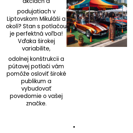
akciách a
á
podujatiach v
j
Liptovskom Mikuláši a
s
okolí? Stan s potlačou
ť
je perfektná voľba!
?
Vďaka širokej
variabilite,
odolnej konštrukcii a
pútavej potlači vám
HĽADAŤ
pomôže osloviť široké
publikum a
vybudovať
povedomie o vašej
značke.