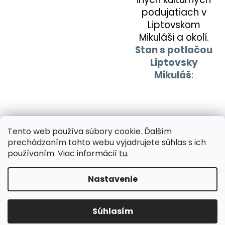
podujatiach v
Liptovskom
Mikuláši a okolí.
Stan s potlačou
Liptovsky
Mikuláš
:
Tento web používa súbory cookie. Ďalším
prechádzaním tohto webu vyjadrujete súhlas s ich
používaním. Viac informácií
tu
.
PREDCHÁDZAJÚCI ČLÁNOK
ĎALŠÍ ČLÁNOK
Nastavenie
Z
Vytvoril Shoptet
á
Súhlasím
Copyright 2026
Potlač na stan
. Všetky práva vyhradené.
p